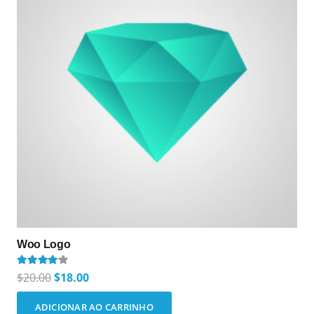
Woo Logo
Avaliação
4.00
de 5
O
O
$
20.00
$
18.00
preço
preço
ADICIONAR AO CARRINHO