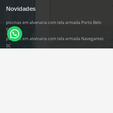
Novidades
piscinas em alvenaria com tela armada Porto Belo
SC
piscinas em alvenaria com tela armada Navegantes
SC
Construção de Piscinas em Tela Armada Navegantes
SC
Construção de Piscinas em Gaspar SC
piscinas em alvenaria com tela armada Gaspar SC
Contatos