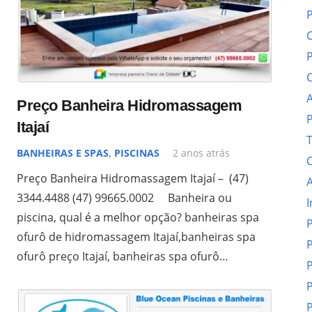
P
C
P
C
A
Preço Banheira Hidromassagem
P
Itajaí
T
BANHEIRAS E SPAS
,
PISCINAS
2 anos atrás
C
Preço Banheira Hidromassagem Itajaí – (47)
A
3344.4488 (47) 99665.0002 Banheira ou
I
piscina, qual é a melhor opção? banheiras spa
P
ofurô de hidromassagem Itajaí,banheiras spa
P
ofurô preço Itajaí, banheiras spa ofurô…
P
P
P