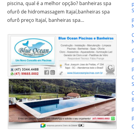
piscina, qual é a melhor opção? banheiras spa
p
ofurô de hidromassagem Itajaí,banheiras spa
p
ofurô preço Itajaí, banheiras spa…
p
p
p
p
C