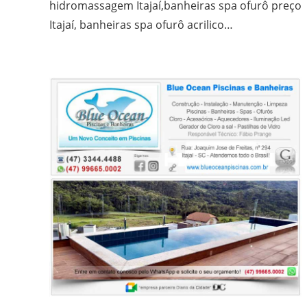
hidromassagem Itajaí,banheiras spa ofurô preço
Itajaí, banheiras spa ofurô acrilico…