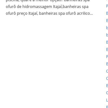
ofurô de hidromassagem Itajaí,banheiras spa
ofurô preço Itajaí, banheiras spa ofurô acrilico…
B
O
B
C
L
B