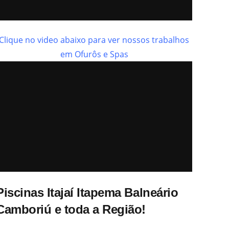
Clique no video abaixo para ver nossos trabalhos
em Ofurôs e Spas
Piscinas Itajaí Itapema Balneário
Camboriú e toda a Região!