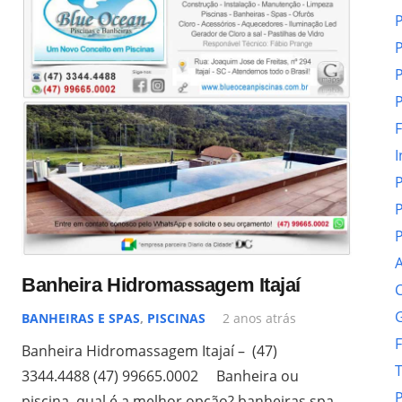
P
P
P
P
F
I
P
P
P
A
Banheira Hidromassagem Itajaí
C
G
BANHEIRAS E SPAS
,
PISCINAS
2 anos atrás
F
Banheira Hidromassagem Itajaí – (47)
T
3344.4488 (47) 99665.0002 Banheira ou
P
piscina, qual é a melhor opção? banheiras spa