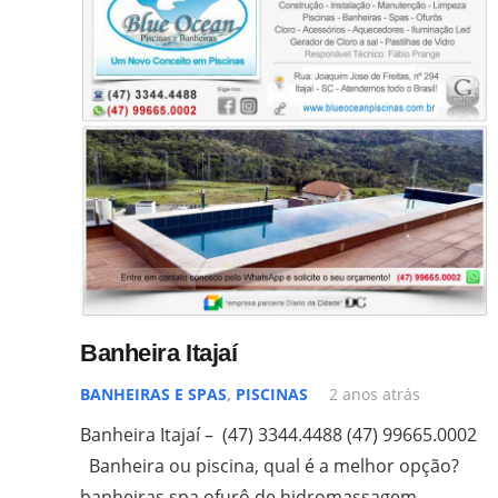
Banheira Itajaí
BANHEIRAS E SPAS
,
PISCINAS
2 anos atrás
Banheira Itajaí – (47) 3344.4488 (47) 99665.0002
Banheira ou piscina, qual é a melhor opção?
banheiras spa ofurô de hidromassagem