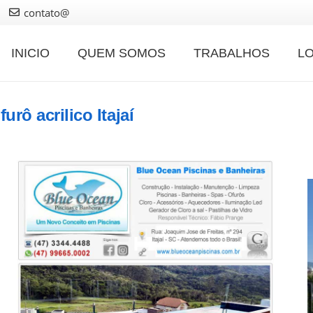
contato@
INICIO
QUEM SOMOS
TRABALHOS
L
urô acrilico Itajaí