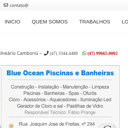
contato@
INICIO
QUEM SOMOS
TRABALHOS
L
alneário Camboriú –
(47) 3344.4488
(47) 99665.0002