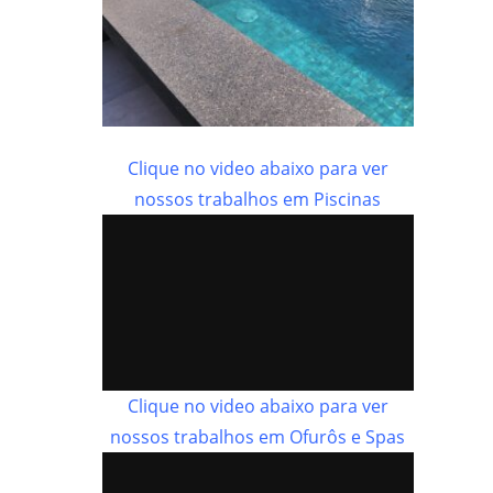
Clique no video abaixo para ver
nossos trabalhos em Piscinas
Clique no video abaixo para ver
nossos trabalhos em Ofurôs e Spas