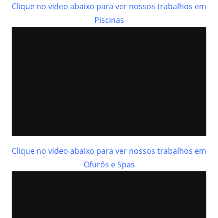
Clique no video abaixo para ver nossos trabalhos em
Piscinas
Clique no video abaixo para ver nossos trabalhos em
Ofurôs e Spas