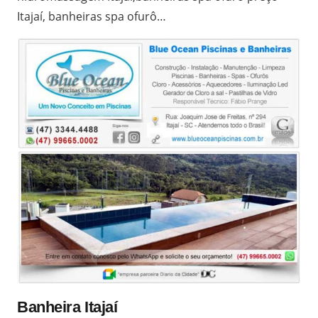
Itajaí, banheiras spa ofurô…
Banheira Itajaí