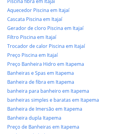
Piscina fibra em Itajaí
Aquecedor Piscina em Itajaí
Cascata Piscina em Itajaí
Gerador de cloro Piscina em Itajaí
Filtro Piscina em Itajaí
Trocador de calor Piscina em Itajaí
Preço Piscina em Itajaí
Preço Banheira Hidro em Itapema
Banheiras e Spas em Itapema
Banheira de fibra em Itapema
banheira para banheiro em Itapema
banheiras simples e baratas em Itapema
Banheira de Imersão em Itapema
Banheira dupla Itapema
Preço de Banheiras em Itapema