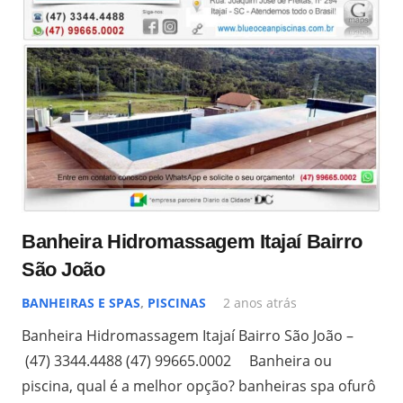
Banheira Hidromassagem Itajaí Bairro
São João
BANHEIRAS E SPAS
,
PISCINAS
2 anos atrás
Banheira Hidromassagem Itajaí Bairro São João –
(47) 3344.4488 (47) 99665.0002 Banheira ou
piscina, qual é a melhor opção? banheiras spa ofurô