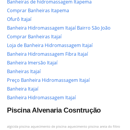
Banheiras de hidromassagem Itapema
Comprar Banheiras Itapema
Ofurô Itajaí
Banheira Hidromassagem Itajaí Bairro São João
Comprar Banheiras Itajaí
Loja de Banheira Hidromassagem Itajaí
Banheira Hidromassagem Fibra Itajaí
Banheira Imersão Itajaí
Banheiras Itajaí
Preço Banheira Hidromassagem Itajaí
Banheira Itajaí
Banheira Hidromassagem Itajaí
Piscina Alvenaria Cosntrução
algicida piscina
aquecimento de piscina
aquecimento piscina
areia do filtro