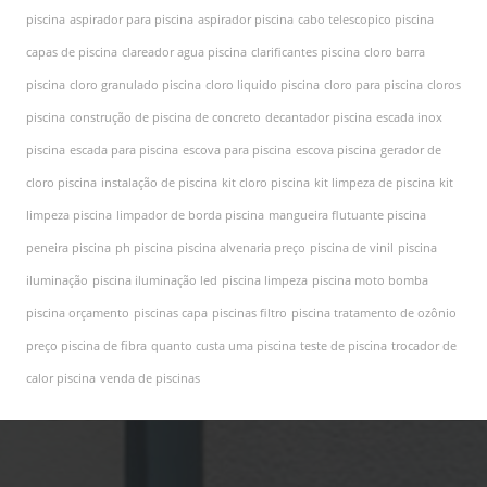
piscina
aspirador para piscina
aspirador piscina
cabo telescopico piscina
capas de piscina
clareador agua piscina
clarificantes piscina
cloro barra
piscina
cloro granulado piscina
cloro liquido piscina
cloro para piscina
cloros
piscina
construção de piscina de concreto
decantador piscina
escada inox
piscina
escada para piscina
escova para piscina
escova piscina
gerador de
cloro piscina
instalação de piscina
kit cloro piscina
kit limpeza de piscina
kit
limpeza piscina
limpador de borda piscina
mangueira flutuante piscina
peneira piscina
ph piscina
piscina alvenaria preço
piscina de vinil
piscina
iluminação
piscina iluminação led
piscina limpeza
piscina moto bomba
piscina orçamento
piscinas capa
piscinas filtro
piscina tratamento de ozônio
preço piscina de fibra
quanto custa uma piscina
teste de piscina
trocador de
calor piscina
venda de piscinas