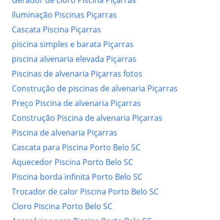
Iluminação Piscinas Piçarras
Cascata Piscina Piçarras
piscina simples e barata Piçarras
piscina alvenaria elevada Piçarras
Piscinas de alvenaria Piçarras fotos
Construção de piscinas de alvenaria Piçarras
Preço Piscina de alvenaria Piçarras
Construção Piscina de alvenaria Piçarras
Piscina de alvenaria Piçarras
Cascata para Piscina Porto Belo SC
Aquecedor Piscina Porto Belo SC
Piscina borda infinita Porto Belo SC
Trocador de calor Piscina Porto Belo SC
Cloro Piscina Porto Belo SC