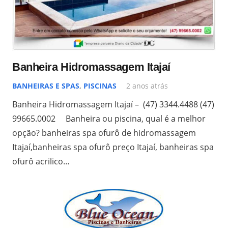
Banheira Hidromassagem Itajaí
BANHEIRAS E SPAS
,
PISCINAS
2 anos atrás
Banheira Hidromassagem Itajaí – (47) 3344.4488 (47)
99665.0002 Banheira ou piscina, qual é a melhor
opção? banheiras spa ofurô de hidromassagem
Itajaí,banheiras spa ofurô preço Itajaí, banheiras spa
ofurô acrilico…