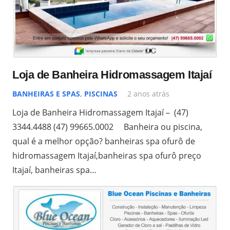
Loja de Banheira Hidromassagem Itajaí
BANHEIRAS E SPAS
,
PISCINAS
2 anos atrás
Loja de Banheira Hidromassagem Itajaí – (47)
3344.4488 (47) 99665.0002 Banheira ou piscina,
qual é a melhor opção? banheiras spa ofurô de
hidromassagem Itajaí,banheiras spa ofurô preço
Itajaí, banheiras spa…