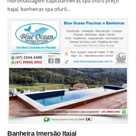
hidromassagem Itajaí,banheiras spa ofurô preço
Itajaí, banheiras spa ofurô…
Banheira Imersão Itajaí