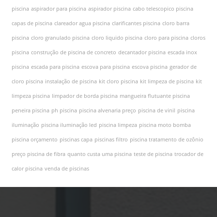
piscina
aspirador para piscina
aspirador piscina
cabo telescopico piscina
capas de piscina
clareador agua piscina
clarificantes piscina
cloro barra
piscina
cloro granulado piscina
cloro liquido piscina
cloro para piscina
cloros
piscina
construção de piscina de concreto
decantador piscina
escada inox
piscina
escada para piscina
escova para piscina
escova piscina
gerador de
cloro piscina
instalação de piscina
kit cloro piscina
kit limpeza de piscina
kit
limpeza piscina
limpador de borda piscina
mangueira flutuante piscina
peneira piscina
ph piscina
piscina alvenaria preço
piscina de vinil
piscina
iluminação
piscina iluminação led
piscina limpeza
piscina moto bomba
piscina orçamento
piscinas capa
piscinas filtro
piscina tratamento de ozônio
preço piscina de fibra
quanto custa uma piscina
teste de piscina
trocador de
calor piscina
venda de piscinas