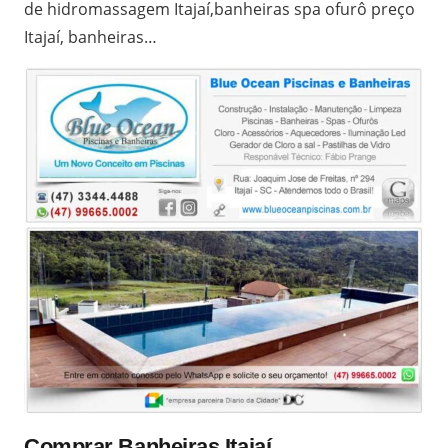
de hidromassagem Itajaí,banheiras spa ofurô preço
Itajaí, banheiras…
Comprar Banheiras Itajaí