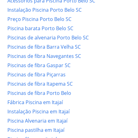
Acessórios para Piscina Porto Belo SC
Instalação Piscina Porto Belo SC
Preço Piscina Porto Belo SC
Piscina barata Porto Belo SC
Piscinas de alvenaria Porto Belo SC
Piscinas de fibra Barra Velha SC
Piscinas de fibra Navegantes SC
Piscinas de fibra Gaspar SC
Piscinas de fibra Piçarras
Piscinas de fibra Itapema SC
Piscinas de fibra Porto Belo
Fábrica Piscina em Itajaí
Instalação Piscina em Itajaí
Piscina Alvenaria em Itajaí
Piscina pastilha em Itajaí