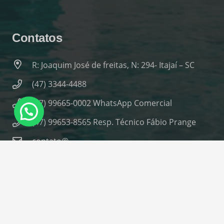
Contatos
R: Joaquim José de freitas, N: 294- Itajaí – SC
(47) 3344-4488
(47) 99665-0002 WhatsApp Comercial
(47) 99653-8565 Resp. Técnico Fábio Prange
contato@