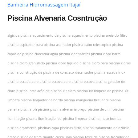
Banheira Hidromassagem Itajaí
Piscina Alvenaria Cosntrução
algicida piscina
aquecimento de piscina
aquecimento piscina
areia do filtro
piscina
aspirador para piscina
aspirador piscina
cabo telescopico piscina
capas de piscina
clareador agua piscina
clarificantes piscina
cloro barra
piscina
cloro granulado piscina
cloro liquido piscina
cloro para piscina
cloros
piscina
construção de piscina de concreto
decantador piscina
escada inox
piscina
escada para piscina
escova para piscina
escova piscina
gerador de
cloro piscina
instalação de piscina
kit cloro piscina
kit limpeza de piscina
kit
limpeza piscina
limpador de borda piscina
mangueira flutuante piscina
peneira piscina
ph piscina
piscina alvenaria preço
piscina de vinil
piscina
iluminação
piscina iluminação led
piscina limpeza
piscina moto bomba
piscina orçamento
piscinas capa
piscinas filtro
piscina tratamento de ozônio
preço piscina de fibra
quanto custa uma piscina
teste de piscina
trocador de